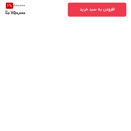
800,000
6
%
افزودن به سبد خرید
750,000
برگشت به بالا
ارسال ویژه
پشتیبانی ۲۴ ساعته
۷ روز ضمانت بازگشت کالا
پرداخت در محل