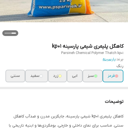
کاهگل پلیمری شیمی پارسینه kp01
Parsineh Chemical Polymer Thatch kp01
برند:
پارسینه
رنگ
قرمز
سبز
ابی
زرد
سفید
سنتی
توضیحات
کاهگل پلیمری kp01 شیمی پارسینه، جایگزین مدرن و ضدآب کاهگل
سنتی. مناسب برای نمای داخلی و خارجی، بومگردی‌ها و ابنیه تاریخی با