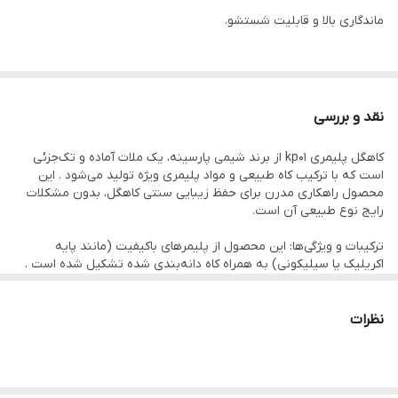
ماندگاری بالا و قابلیت شستشو.
نقد و بررسی
کاهگل پلیمری kp01 از برند شیمی پارسینه، یک ملات آماده و تک‌جزئی
است که با ترکیب کاه طبیعی و مواد پلیمری ویژه تولید می‌شود . این
محصول راهکاری مدرن برای حفظ زیبایی سنتی کاهگل، بدون مشکلات
رایج نوع طبیعی آن است.
ترکیبات و ویژگی‌ها: این محصول از پلیمرهای باکیفیت (مانند پایه
اکریلیک یا سیلیکونی) به همراه کاه دانه‌بندی شده تشکیل شده است .
افزودنی‌های پلیمری باعث ایجاد چسبندگی عالی و خاصیت آب‌گریزی قوی
می‌شوند .
نظرات
نقاط قوت:
· ضدآب بودن کامل: برخلاف کاهگل سنتی که با باران شسته می‌شود، این
محصول کاملاً ضدآب بوده و قابلیت شستشو با آب را دارد