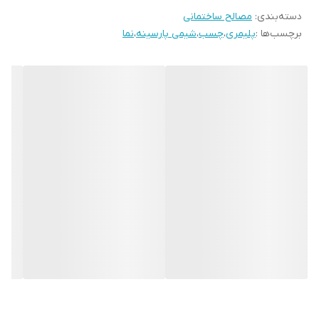
· ماندگاری بالا: مقاوم در برابر ترک‌خوردگی، پوسته‌پوسته شدن و اشعه
دسته‌بندی
:
مصالح ساختمانی
UV خورشید
برچسب‌ها :
پلیمری
،
چسب
،
شیمی پارسینه
،
نما
· اجرای آسان و سریع: بدون نیاز به زیرسازی پیچیده، با قلمو، غلطک یا
پاشش اجرا می‌شود
· بدون گرد و غبار و بو: کاملاً بهداشتی و مناسب برای فضاهای داخلی
· انعطاف‌پذیری: پس از خشک شدن ترک نمی‌خورد و تغییر شکل
نمی‌دهد
· قابل اجرا روی سطوح مختلف: سیمان، گچ، کناف، چوب، فلز، یونولیت و
شیشه
موارد مصرف اصلی:
· نمای داخلی و خارجی ساختمان‌های سنتی و مدرن
· بومگردی‌ها، اقامتگاه‌های بومی و تالارهای پذیرایی
· ابنیه تاریخی و مرمت بافت‌های کهن
· دکوراسیون داخلی منازل، قهوه‌خانه‌ها و رستوران‌های سنتی
· فضاهای سبز و باغ‌ها
مشخصات فنی: هر کیلوگرم از این محصول حدود ۲ تا ۳ مترمربع سطح را
با یک لایه پوشش می‌دهد . زمان خشک شدن سطحی حدود یک ساعت و
خشک شدن نهایی حدود ۲۴ ساعت است .