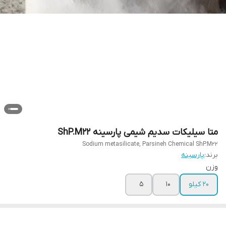
متا سیلیکات سدیم شیمی پارسینه ShP.M22
Sodium metasilicate, Parsineh Chemical ShP.M22
برند:
پارسینه
وزن
۲۰ کیلو
۱۰
۵