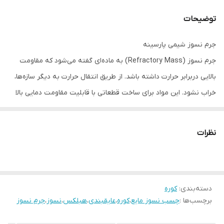
توضیحات
جرم نسوز شیمی پارسینه
جرم نسوز (Refractory Mass) به ماده‌ای گفته می‌شود که مقاومت
بالایی دربرابر حرارت داشته باشد. از طریق انتقال حرارت به دیگر سازه‌ها،
خراب نشود. این مواد برای ساخت قطعاتی با قابلیت مقاومت دمایی بالا
بکار میرود. همچنین بعنوان پوشش کوره برای پخت مواد دما بالا و بطور
کلی صنایع حرارتی، استفاده میشود.این ماده قادر است تا مقاومتی موثر
نظرات
در برابر حرارت و شعله‌های آتش را برای لوله‌ها، تجهیزات و سازه‌های
پالایشگاه فراهم کند و از وقوع حوادث حریق جلوگیری کند.
دسته‌بندی
:
کوره
برچسب‌ها :
چسب نسوز مایع
،
کوره
،
عایقبندی
،
هبلکس
،
نسوز
،
جرم نسوز